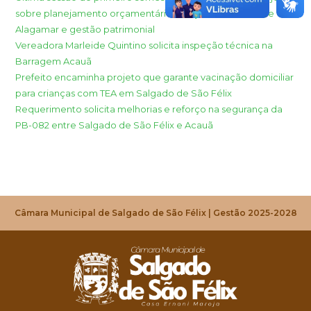
sobre planejamento orçamentário, criação do Distrito de
Alagamar e gestão patrimonial
Vereadora Marleide Quintino solicita inspeção técnica na
Barragem Acauã
Prefeito encaminha projeto que garante vacinação domiciliar
para crianças com TEA em Salgado de São Félix
Requerimento solicita melhorias e reforço na segurança da
PB-082 entre Salgado de São Félix e Acauã
Câmara Municipal de Salgado de São Félix | Gestão 2025-2028