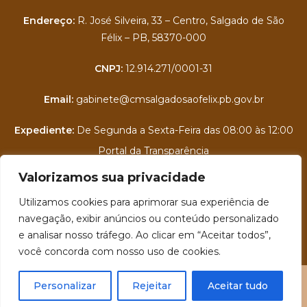
Endereço:
R. José Silveira, 33 – Centro, Salgado de São
Félix – PB, 58370-000
CNPJ:
12.914.271/0001-31
Email:
gabinete@cmsalgadosaofelix.pb.gov.br
Expediente:
De Segunda a Sexta-Feira das 08:00 às 12:00
Portal da Transparência
Valorizamos sua privacidade
Folha de Pagamento
Utilizamos cookies para aprimorar sua experiência de
Contra Cheque Online
navegação, exibir anúncios ou conteúdo personalizado
e analisar nosso tráfego. Ao clicar em “Aceitar todos”,
E-SIC - Serviço Eletrônico de Informações ao Cidadão
você concorda com nosso uso de cookies.
Personalizar
Rejeitar
Aceitar tudo