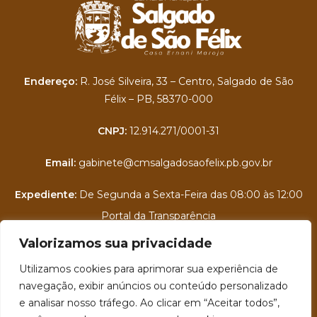
Endereço:
R. José Silveira, 33 – Centro, Salgado de São
Félix – PB, 58370-000
CNPJ:
12.914.271/0001-31
Email:
gabinete@cmsalgadosaofelix.pb.gov.br
Expediente:
De Segunda a Sexta-Feira das 08:00 às 12:00
Portal da Transparência
Valorizamos sua privacidade
Folha de Pagamento
Utilizamos cookies para aprimorar sua experiência de
Contra Cheque Online
navegação, exibir anúncios ou conteúdo personalizado
e analisar nosso tráfego. Ao clicar em “Aceitar todos”,