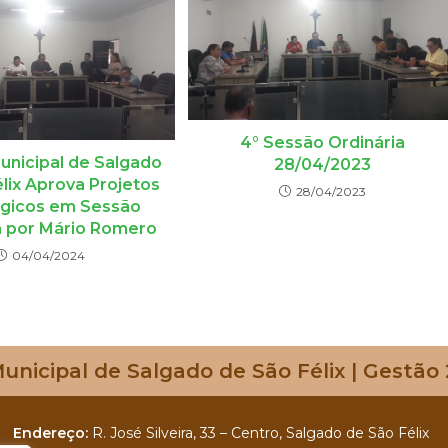
4° Sessão Ordinária
nicipal de Salgado
28/04/2023
lix Aprova Projetos
28/04/2023
égicos em Sessão
a por Mário Romero
04/04/2024
nicipal de Salgado de São Félix | Gestão
Endereço:
R. José Silveira, 33 – Centro, Salgado de São Félix