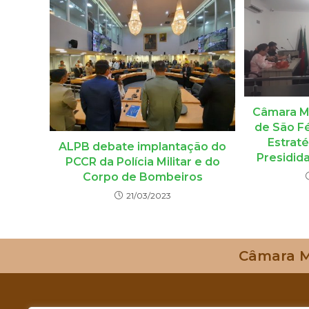
Câmara Mu
de São Fé
Estrat
ALPB debate implantação do
Presidid
PCCR da Polícia Militar e do
Corpo de Bombeiros
21/03/2023
Câmara Mu