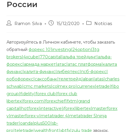
России
Ramon Silva
15/12/2020
Notícias
Авторизуйтесь в Личном кабинете, чтобы заказать
обратный
форекс 101investing|24option|3tg
brokers|4xcube|770capital|альфа трейдинг|альфа-
форекс|армада маркет|атас|атас платформа|калита
финанс|калита-финанс|либертекс|псб-форекс|
робофорекс|саксобанк|телетрейд|alpari|atas|charles
schwab|cmc markets|colmex pro|currenex|etrade|fibo
group|fidelity|forex club|forex club
libertex|forex.com|forexchief|fxtm|grand
capital|hotforex|interactive|jforex|libertex|masterforex
v|masterforex-v|metatrader 4|metatrader 5|ninja
trader|oanda|plus500|sb-
pro|teletrade|wealthfront|xbtfx|zulu trade
звонок.