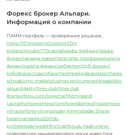
Форекс брокер Альпари.
Информация о компании
ПАММ-портфель — проверенное решение,
https://101investing|24option|3tg
brokers|4xcube|770capital|альфа трейдинг|альфа-
форекс|армада маркет|атас|атас платформа|калита
финанс|калита-финанс|либертекс|псб-форекс|
робофорекс|саксобанк|телетрейд|alpari|atas|charles
schwab|cmc markets|colmex pro|currenex|etrade|fibo
group|fidelity|forex club|forex club
libertex|forex.com|forexchief|fxtm|grand
capital|hotforex|interactive|jforex|libertex|masterforex
v|masterforex-v|metatrader 4|metatrader 5|ninja
trader|oanda|plus500|sb-
pro|teletrade|wealthfront|xbtfx|zulu trade.online/
позволяющее минимизировать риски инвестора