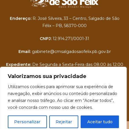
Endereço:
R. José Silveira, 33 – Centro, Salgado de São
Félix – PB, 58370-000
CNPJ:
12.914.271/0001-31
Email:
gabinete@cmsalgadosaofelix.pb.gov.br
Expediente:
De Segunda a Sexta-Feira das 08:00 às 12:00
Portal da Transparência
Valorizamos sua privacidade
Utilizamos cookies para aprimorar sua experiência de
Folha de Pagamento
navegação, exibir anúncios ou conteúdo personalizado
e analisar nosso tráfego. Ao clicar em “Aceitar todos”,
Contra Cheque Online
você concorda com nosso uso de cookies.
E-SIC - Serviço Eletrônico de Informações ao Cidadão
Personalizar
Rejeitar
Aceitar tudo