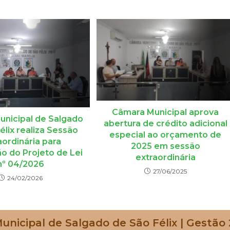
Câmara Municipal aprova
nicipal de Salgado
abertura de crédito adicional
élix realiza Sessão
especial ao orçamento de
aordinária para
2025 em sessão
o do Projeto de Lei
extraordinária
nº 04/2026
27/06/2025
24/02/2026
nicipal de Salgado de São Félix | Gestão