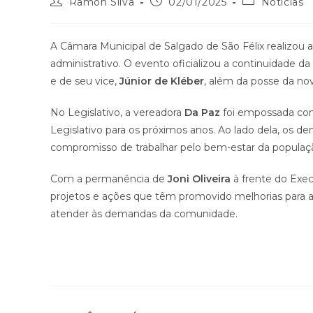
Ramon Silva
02/01/2025
Notícias
A Câmara Municipal de Salgado de São Félix realizou a
administrativo. O evento oficializou a continuidade d
e de seu vice,
Júnior de Kléber
, além da posse da no
No Legislativo, a vereadora
Da Paz
foi empossada com
Legislativo para os próximos anos. Ao lado dela, os d
compromisso de trabalhar pelo bem-estar da populaç
Com a permanência de
Joni Oliveira
à frente do Exec
projetos e ações que têm promovido melhorias para
atender às demandas da comunidade.