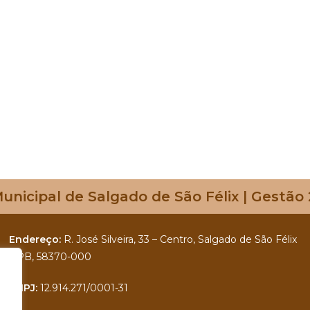
nicipal de Salgado de São Félix | Gestão
Endereço:
R. José Silveira, 33 – Centro, Salgado de São Félix
– PB, 58370-000
CNPJ:
12.914.271/0001-31