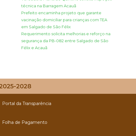
técnica na Barragem Acauã
Prefeito encaminha projeto que garante
vacinação domiciliar para crianças com TEA
em Salgado de São Félix
Requerimento solicita melhorias e reforço na
segurança da PB-082 entre Salgado de São
Félix e Acauã
 2025-2028
Portal da Transparência
Folha de Pagamento